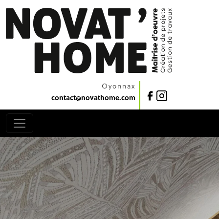
Oyonnax
contact@novathome.com