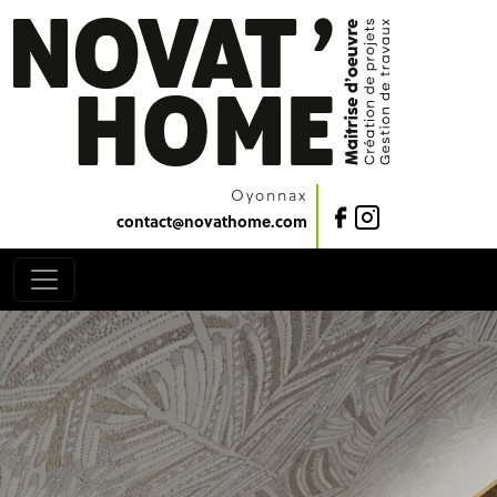
Oyonnax
contact@novathome.com