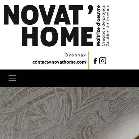
Oyonnax
contact@novathome.com